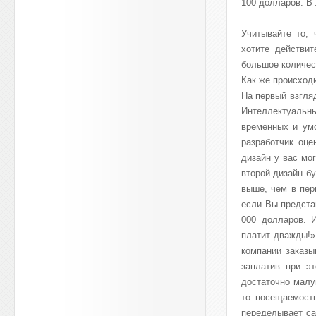
100 долларов. В 
Учитывайте то,
хотите действит
большое количес
Как же происход
На первый взгляд
Интеллектуальн
временных и умс
разработчик оце
дизайн у вас мог
второй дизайн бу
выше, чем в пер
если Вы представ
000 долларов. И
платит дважды!»
компании заказы
заплатив при э
достаточно малу
то посещаемость
переделывает са