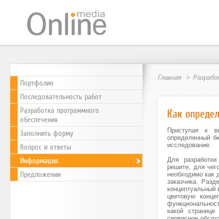
Главная
Разрабо
Портфолио
Последовательность работ
Разработка программного
Как определ
обеспечения
Приступая к вы
Заполнить форму
определенный бю
исследование.
Вопрос и ответы
Информация
Для разработки
решите, для чег
Предложении
необходимо как 
заказчика. Разд
концептуальный 
цветовую конце
функциональност
какой странице
сервисное обслу