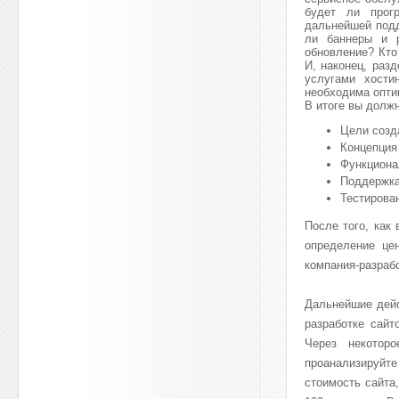
будет ли прог
дальнейшей подд
ли баннеры и р
обновление? Кто
И, наконец, раз
услугами хости
необходима опти
В итоге вы долж
Цели созд
Концепция
Функциона
Поддержка
Тестирован
После того, как
определение цен
компания-разраб
Дальнейшие дейс
разработке сайт
Через некотор
проанализируйте
стоимость сайта,