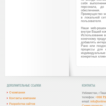
себя выполнени
персонала, до
обеспечения.
Преимущество we
в локальной сет
пользователя.
Наши web-решен
внутри Вашей ко
Использование в
конечному проду
добавлять интер
Рано или поздно
процессы для 
индивидуальны
конкретных клиен
ДОПОЛНИТЕЛЬНЫЕ ССЫЛКИ:
КОНТАКТЫ:
О компании
Узбекистан, г.Таш
телефон:
+998
71
Контакты компании
email:
info@online
Разработка сайтов
Схема проезда