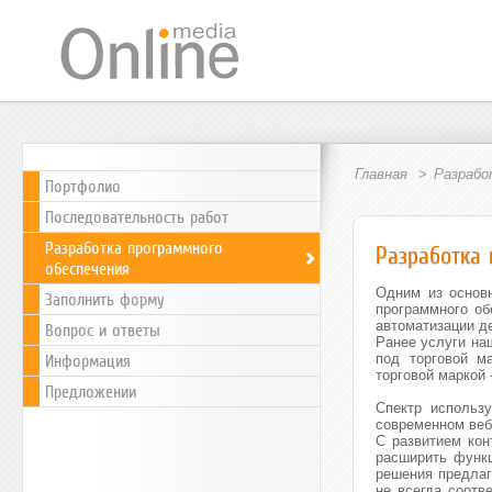
Главная
Разрабо
Портфолио
Последовательность работ
Разработка программного
Разработка 
обеспечения
Одним из основн
Заполнить форму
программного об
автоматизации де
Вопрос и ответы
Ранее услуги на
Информация
под торговой 
торговой маркой 
Предложении
Спектр использ
современном веб
С развитием кон
расширить функц
решения предлаг
не всегда соотв